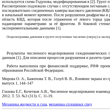
используется схема Годунова, модифицированная в [2]. Грунт 
Рассмотрению подлежали случаи с отсутствующим песчаным сло
последовательно соединенных камеры высокого давления (КВД
в начальный момент времени. После разрушения диафрагмы и р
область КВД, которая после отражения от левого торца уд
падающими параметрами за её фронтом. В боковой стенк
экспериментальными данными [1].
Осциллограммы давления в грунте полученные численно (сверху) и экспе
Результаты численного моделирования газодинамических 
данным [1]. Для описания процессов разрушения и разлета гр
Работа выполнена при финансовой поддержке, РНФ проект
образования Российской Федерации.
Мирова О. А., Баженова Т. В., Голуб В. В., Влияние экрана из
выпуск 1, 144–147
Глазова Е.Г., Кочетков А.В., Численное моделирование взаим
2012. Т. 53. №3 (313). С. 11-19.
Механика жидкости и газа
,
механика сплошных сред