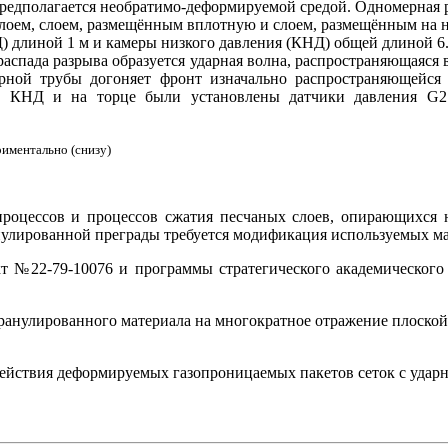
предполагается необратимо-деформируемой средой. Одномерная рас
ем, слоем, размещённым вплотную и слоем, размещённым на нек
) длиной 1 м и камеры низкого давления (КНД) общей длиной 
аспада разрыва образуется ударная волна, распространяющаяся 
арной трубы догоняет фронт изначально распространяющейся
е КНД и на торце были установлены датчики давления G2 
риментально (снизу)
процессов и процессов сжатия песчаных слоев, опирающихся 
анулированной преграды требуется модификация используемых м
 №22-79-10076 и программы стратегического академического
 гранулированного материала на многократное отражение плоской
одействия деформируемых газопроницаемых пакетов сеток с удар