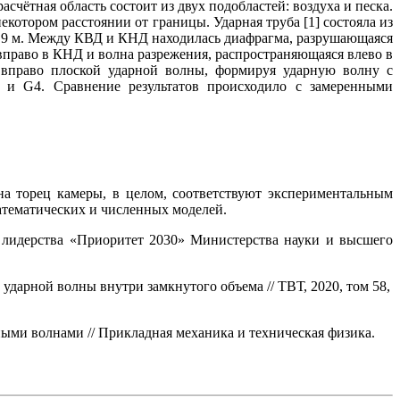
чётная область состоит из двух подобластей: воздуха и песка.
отором расстоянии от границы. Ударная труба [1] состояла из
6.9 м. Между КВД и КНД находилась диафрагма, разрушающаяся
вправо в КНД и волна разрежения, распространяющаяся влево в
 вправо плоской ударной волны, формируя ударную волну с
и G4. Сравнение результатов происходило с замеренными
на торец камеры, в целом, соответствуют экспериментальным
атематических и численных моделей.
 лидерства «Приоритет 2030» Министерства науки и высшего
 ударной волны внутри замкнутого объема // ТВТ, 2020, том 58,
ными волнами // Прикладная механика и техническая физика.