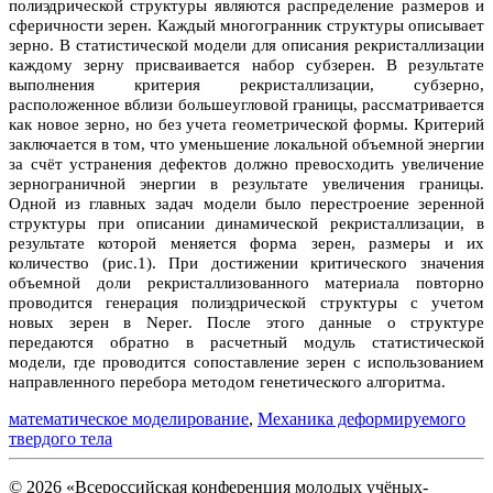
полиэдрической структуры являются распределение размеров и
сферичности зерен. Каждый многогранник структуры описывает
зерно. В статистической модели для описания рекристаллизации
каждому зерну присваивается набор субзерен. В результате
выполнения критерия рекристаллизации, субзерно,
расположенное вблизи большеугловой границы, рассматривается
как новое зерно, но без учета геометрической формы. Критерий
заключается в том, что уменьшение локальной объемной энергии
за счёт устранения дефектов должно превосходить увеличение
зернограничной энергии в результате увеличения границы.
Одной из главных задач модели было перестроение зеренной
структуры при описании динамической рекристаллизации, в
результате которой меняется форма зерен, размеры и их
количество (рис.1). При достижении критического значения
объемной доли рекристаллизованного материала повторно
проводится генерация полиэдрической структуры с учетом
новых зерен в
Neper
. После этого данные о структуре
передаются обратно в расчетный модуль статистической
модели, где проводится сопоставление зерен с использованием
направленного перебора методом генетического алгоритма.
математическое моделирование
,
Механика деформируемого
твердого тела
© 2026 «Всероссийская конференция молодых учёных-