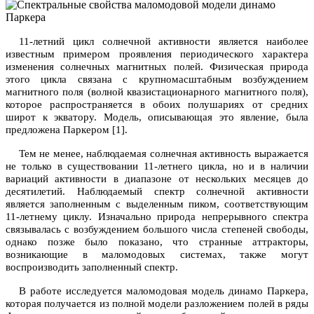
11-летний цикл солнечной активности является наиболее
известным примером проявления периодического характера
изменения солнечных магнитных полей. Физическая природа
этого цикла связана с крупномасштабным возбуждением
магнитного поля (волной квазистационарного магнитного поля),
которое распространяется в обоих полушариях от средних
широт к экватору. Модель, описывающая это явление, была
предложена Паркером
[
1
].
Тем не менее, наблюдаемая солнечная активность выражается
не только в существовании 11-летнего цикла, но и в наличии
вариаций активности в диапазоне от нескольких месяцев до
десятилетий. Наблюдаемый спектр солнечной активности
является заполненным с выделенным пиком, соответствующим
11-летнему циклу. Изначально природа непрерывного спектра
связывалась с возбуждением большого числа степеней свободы,
однако позже было показано, что странные аттракторы,
возникающие в маломодовых системах, также могут
воспроизводить заполненный спектр.
В работе исследуется маломодовая модель динамо Паркера,
которая получается из полной модели разложением полей в ряды