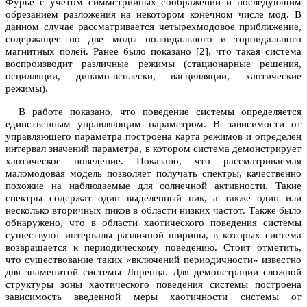
Фурье с учетом симметрийных соображений и последующим
обрезанием разложения на некотором конечном числе мод. В
данном случае рассматривается четырехмодовое приближение,
содержащее по две моды полоидального и тороидального
магнитных полей. Ранее было показано [2], что такая система
воспроизводит различные режимы (стационарные решения,
осцилляции, динамо-всплески, васцилляции, хаотические
режимы).
В работе показано, что поведение системы определяется
единственным управляющим параметром. В зависимости от
управляющего параметра построена карта режимов и определен
интервал значений параметра, в котором система демонстрирует
хаотическое поведение. Показано, что рассматриваемая
маломодовая модель позволяет получать спектры, качественно
похожие на наблюдаемые для солнечной активности. Такие
спектры содержат один выделенный пик, а также один или
несколько вторичных пиков в области низких частот. Также было
обнаружено, что в области хаотического поведения системы
существуют интервалы различной ширины, в которых система
возвращается к периодическому поведению. Стоит отметить,
что существование таких «включений периодичности» известно
для знаменитой системы Лоренца. Для демонстрации сложной
структуры зоны хаотического поведения системы построена
зависимость введенной меры хаотичности системы от