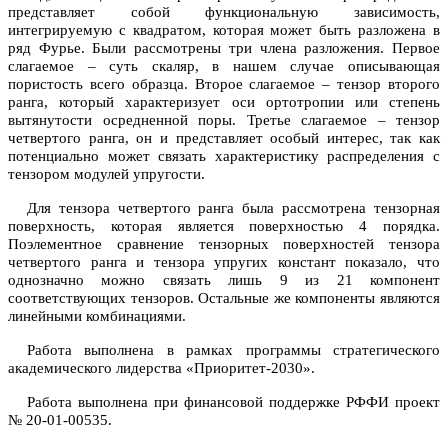
представляет собой функциональную зависимость,
интегрируемую с квадратом, которая может быть разложена в
ряд Фурье. Были рассмотрены три члена разложения. Первое
слагаемое – суть скаляр, в нашем случае описывающая
пористость всего образца. Второе слагаемое – тензор второго
ранга, который характеризует оси ортотропии или степень
вытянутости осредненной поры. Третье слагаемое – тензор
четвертого ранга, он и представляет особый интерес, так как
потенциально может связать характеристику распределения с
тензором модулей упругости.
Для тензора четвертого ранга была рассмотрена тензорная
поверхность, которая является поверхностью 4 порядка.
Поэлементное сравнение тензорных поверхностей тензора
четвертого ранга и тензора упругих констант показало, что
однозначно можно связать лишь 9 из 21 компонент
соответствующих тензоров. Остальные же компоненты являются
линейными комбинациями.
Работа выполнена в рамках программы стратегического
академического лидерства «Приоритет-2030».
Работа выполнена при финансовой поддержке РФФИ проект
№ 20-01-00535.