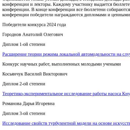
конференции и лекторы. Каждому участнику выдается бюллетен
конференции. В конце конференции все бюллетени собираются,
конференции победители награждаются дипломами и ценными
Победители конкурса 2024 года
Городнов Анатолий Олегович
Диплом 1-ой степени
Расширение теории режима локальной автомодельности на случ
Конкурс научных работ, выполненных молодыми учеными
Косьянчук Василий Викторович
Диплом 2-ой степени
Теоретико-экспериментальное исследование работы насоса Кну
Романова Дарья Игоревна
Диплом 3-ой степени
Исследование свойств турбулентной модели на основе искусст