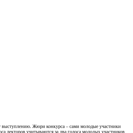
му выступлению. Жюри конкурса – сами молодые участники
оса лекторов учитываются за два голоса молодых участников