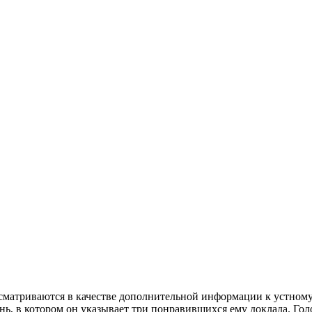
ссматриваются в качестве дополнительной информации к устно
ь, в котором он указывает три понравившихся ему доклада. Гол