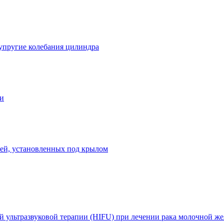
упругие колебания цилиндра
ли
лей, установленных под крылом
 ультразвуковой терапии (HIFU) при лечении рака молочной ж