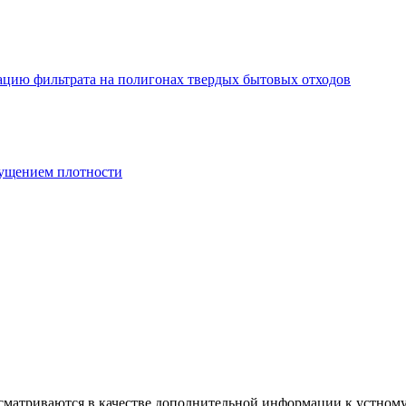
ацию фильтрата на полигонах твердых бытовых отходов
мущением плотности
ссматриваются в качестве дополнительной информации к устно