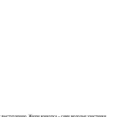
му выступлению. Жюри конкурса – сами молодые участники